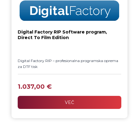
Digital Factory RIP Software program,
Direct To Film Edition
Digital Factory RIP – profesionalna programska oprema
za DTF tisk
Optimizirana programska oprema za naše DTF
tiskalnike zagotavlja natančne barve, avtomatiziran beli
1.037,00
€
sloj in več tiskalniško upravljanje za hitre, zanesljive in
kakovostne rezultate brez zapletenih nastavitev.
VEČ