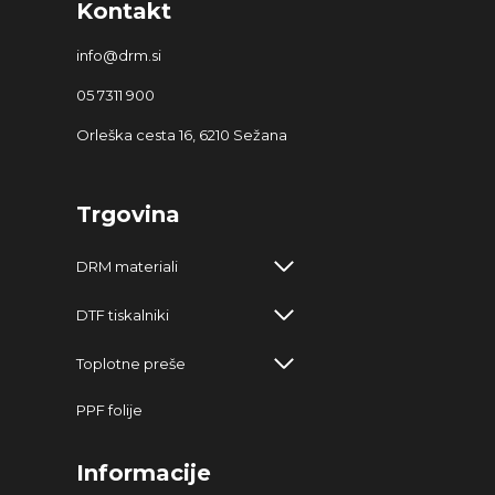
Kontakt
info@drm.si
05 7311 900
Orleška cesta 16, 6210 Sežana
Trgovina
DRM materiali
DTF tiskalniki
Toplotne preše
PPF folije
Informacije