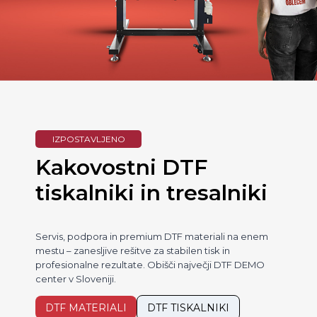
IZPOSTAVLJENO
Kakovostni DTF
tiskalniki in tresalniki
Servis, podpora in premium DTF materiali na enem
mestu – zanesljive rešitve za stabilen tisk in
profesionalne rezultate. Obišči največji DTF DEMO
center v Sloveniji.
DTF MATERIALI
DTF TISKALNIKI