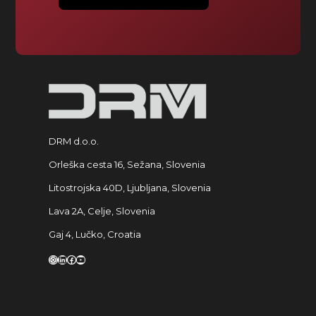
DRM d.o.o.
Orleška cesta 16, Sežana, Slovenia
Litostrojska 40D, Ljubljana, Slovenia
Lava 2A, Celje, Slovenia
Gaj 4, Lučko, Croatia
Instagram
LinkedIn
Facebook
YouTube