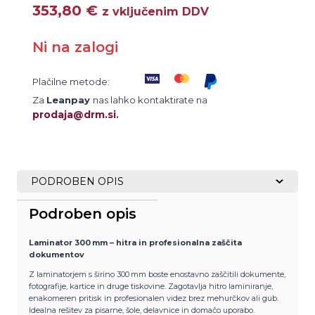
353,80
€
z vključenim DDV
Ni na zalogi
Plačilne metode:
Za
Leanpay
nas lahko kontaktirate na
prodaja@drm.si
.
PODROBEN OPIS
Podroben opis
Laminator 300 mm – hitra in profesionalna zaščita
dokumentov
Z laminatorjem s širino 300 mm boste enostavno zaščitili dokumente,
fotografije, kartice in druge tiskovine. Zagotavlja hitro laminiranje,
enakomeren pritisk in profesionalen videz brez mehurčkov ali gub.
Idealna rešitev za pisarne, šole, delavnice in domačo uporabo.