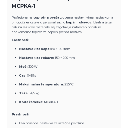
MCPKA‑1
Profesionalna
toplotna preša
z dvema nastavljivima nastavkoma
omogoča enostavno personalizacijo
kap in rokavov
. Idealna je za
tisk na različne materiale, saj zagotavlja natančen pritisk in
enakomerno toploto za popoln prenos motivov.
Lastnosti:
Nastavek za kape:
80 × 140 mm
Nastavek za rokave:
150 × 200 mm
Moč:
300 W
Čas:
0–99 s
Maksimalna temperatura:
255 °C
Teža:
14,5 kg
Koda izdelka:
MCPKA‑1
Prednosti:
Dva posebna nastavka za različne površine