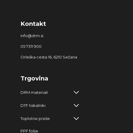
Kontakt
info@drm.si
05 7311 900
Orleška cesta 16, 6210 Sežana
Trgovina
DRM materiali
DTF tiskalniki
Toplotne preše
PPF folije