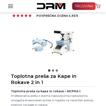
Skip
TRGOVINA
to
content
POVPREČNA OCENA 4,93/5
Toplotna preša za Kape in
Rokave 2 in 1
Toplotna preša za kape in rokave – MCPKA‑1
Profesionalna preša z dvema nastavljivima nastavkoma
omogoča enakomeren pritisk in toploto za natančen prenos
motivov na kape in rokave.