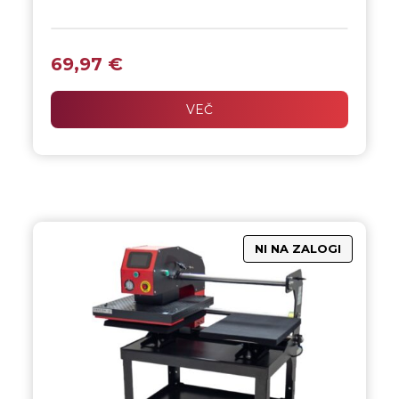
Grelec za standardne 11 oz skodelice zagotavlja
enakomerno segrevanje in profesionalen prenos motivov
za natančne, čiste in kakovostne potiske.
69,97
€
VEČ