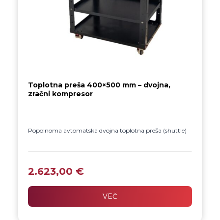
Toplotna preša 400×500 mm – dvojna,
zračni kompresor
Popolnoma avtomatska dvojna toplotna preša (shuttle)
Dvojna preša z enostavnim zasukom omogoča hiter,
natančen in ponovljiv prenos DTF preslikačev ali grafik na
različne materiale, hkrati pa povečuje produktivnost z
2.623,00
€
dvema delovnima postajama.
VEČ