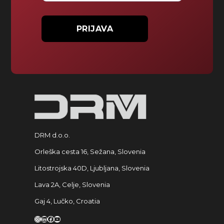
PRIJAVA
DRM d.o.o.
Orleška cesta 16, Sežana, Slovenia
Litostrojska 40D, Ljubljana, Slovenia
Lava 2A, Celje, Slovenia
Gaj 4, Lučko, Croatia
Instagram
LinkedIn
Facebook
YouTube