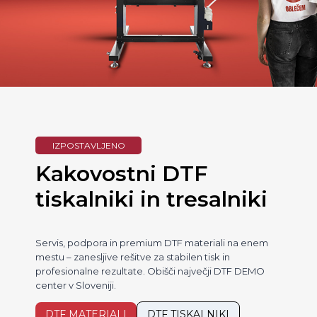
IZPOSTAVLJENO
Kakovostni DTF
tiskalniki in tresalniki
Servis, podpora in premium DTF materiali na enem
mestu – zanesljive rešitve za stabilen tisk in
profesionalne rezultate. Obišči največji DTF DEMO
center v Sloveniji.
DTF MATERIALI
DTF TISKALNIKI