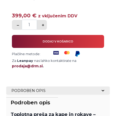
399,00
€
z vključenim DDV
−
+
Toplotna
preša
za
DODAJ V KOŠARICO
Kape
Plačilne metode:
in
Za
Leanpay
nas lahko kontaktirate na
Rokave
prodaja@drm.si
.
2
in
1
količina
PODROBEN OPIS
Podroben opis
Toplotna preša za kape in rokave –