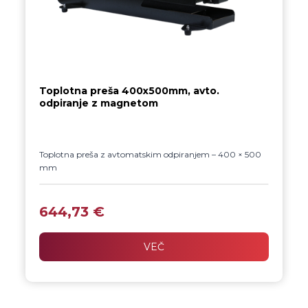
Toplotna preša 400x500mm, avto.
odpiranje z magnetom
Toplotna preša z avtomatskim odpiranjem – 400 × 500
mm
Profesionalna preša za DTF, Flex in Flock folije, ki
zagotavlja natančen čas, stabilno temperaturo in
644,73
€
enakomeren pritisk ter samodejno odpiranje za
učinkovito in varno delo.
VEČ