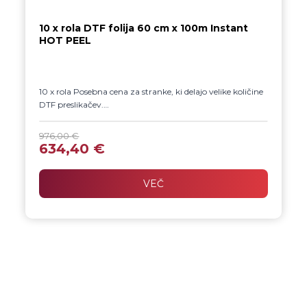
10 x rola DTF folija 60 cm x 100m Instant
HOT PEEL
10 x rola Posebna cena za stranke, ki delajo velike količine
DTF preslikačev.
DTF Film – vroč in hladen odlep Mat/mat DTF folija
zagotavlja kakovosten izpis, enostavno odstranjevanje
976,00
€
preslikačev in odličen prenos na različne DTF tiskalnike.
634,40
€
VEČ