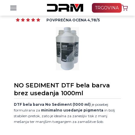
Skip
TRGOVINA
to
content
POVPREČNA OCENA 4,78/5
NO SEDIMENT DTF bela barva
brez usedanja 1000ml
DTF bela barva No Sediment (1000 ml)
je posebej
formulirana za
minimalno usedanje pigmenta
in bolj
stabilen pretok, zato je idealna za zanesljiv tisk z manj
mešanja ter manjšim tveganjem za zamašitve šob.