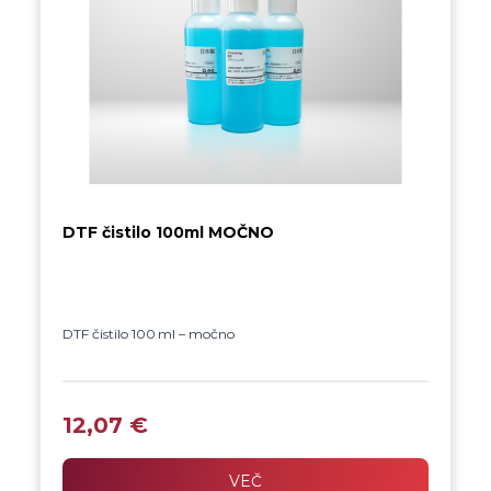
DTF čistilo 100ml MOČNO
DTF čistilo 100 ml – močno
Profesionalno čistilo z močno formulo za temeljito
čiščenje DTF tiskalnih glav, ki podaljšuje njihovo
življenjsko dobo in zagotavlja natančne in čiste tiske.
12,07
€
VEČ