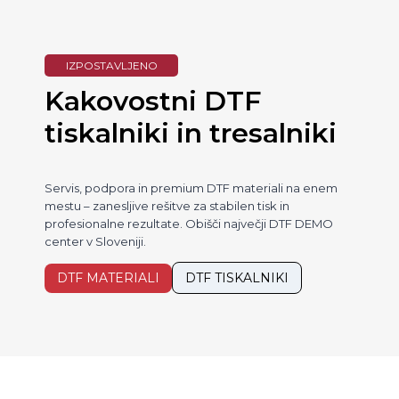
IZPOSTAVLJENO
Kakovostni DTF
tiskalniki in tresalniki
Servis, podpora in premium DTF materiali na enem
mestu – zanesljive rešitve za stabilen tisk in
profesionalne rezultate. Obišči največji DTF DEMO
center v Sloveniji.
DTF MATERIALI
DTF TISKALNIKI