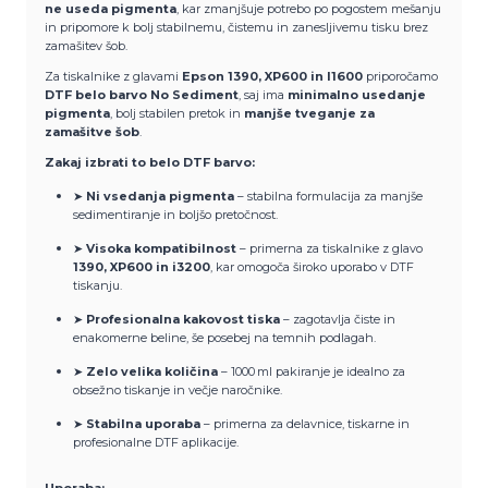
ne useda pigmenta
, kar zmanjšuje potrebo po pogostem mešanju
in pripomore k bolj stabilnemu, čistemu in zanesljivemu tisku brez
zamašitev šob.
Za tiskalnike z glavami
Epson 1390, XP600 in I1600
priporočamo
DTF belo barvo No Sediment
, saj ima
minimalno usedanje
pigmenta
, bolj stabilen pretok in
manjše tveganje za
zamašitve šob
.
Zakaj izbrati to belo DTF barvo:
➤
Ni vsedanja pigmenta
– stabilna formulacija za manjše
sedimentiranje in boljšo pretočnost.
➤
Visoka kompatibilnost
– primerna za tiskalnike z glavo
1390, XP600 in i3200
, kar omogoča široko uporabo v DTF
tiskanju.
➤
Profesionalna kakovost tiska
– zagotavlja čiste in
enakomerne beline, še posebej na temnih podlagah.
➤
Zelo velika količina
– 1000 ml pakiranje je idealno za
obsežno tiskanje in večje naročnike.
➤
Stabilna uporaba
– primerna za delavnice, tiskarne in
profesionalne DTF aplikacije.