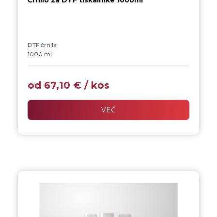
Črnilo za DTF tiskalnike 1000ml
DTF črnila
1000 ml
na vodni osnovi, kompatibilna z EPSON glavami
I1390, XP600, I1600, I3200 in DX5
. Namenjena so
od
67,10
€
/ kos
DTF tisku na folijo
in nato prenosu na tekstil, imajo certifikat za
stik s kožo
VEČ
ter zagotavljajo kakovosten izpis z manjšo možnostjo
mašenja glav.