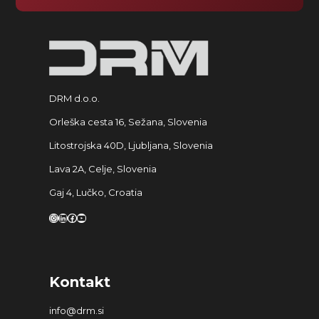
DRM d.o.o.
Orleška cesta 16, Sežana, Slovenia
Litostrojska 40D, Ljubljana, Slovenia
Lava 2A, Celje, Slovenia
Gaj 4, Lučko, Croatia
Instagram
LinkedIn
Facebook
YouTube
Kontakt
info@drm.si