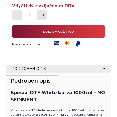
73,20
€
z vključenim DDV
−
+
NO
SEDIMENT
DTF
DODAJ V KOŠARICO
bela
Plačilne metode:
barva
brez
usedanja
1000ml
PODROBEN OPIS
količina
Podroben opis
Special DTF White barva 1000 ml – NO
SEDIMENT
Profesionalna
DTF bela barva
v pakiranju
1000 ml
, zasnovana za
tiskalnike z glavo
1390, XP600 in i3200
. Ta posebna formulacija